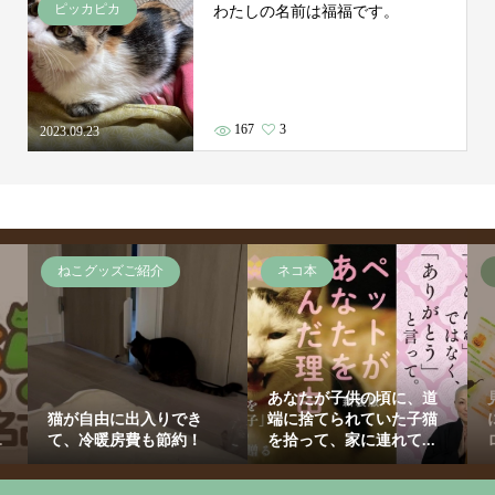
ピッカピカ
わたしの名前は福福です。
167
3
2023.09.23
ねこグッズご紹介
ネコ本
あなたが子供の頃に、道
猫が自由に出入りでき
端に捨てられていた子猫
.
て、冷暖房費も節約！
を拾って、家に連れて...