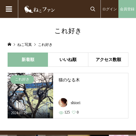
ログイン
会員登録

これ好き
ねこ写真
これ好き
新着順
いいね順
アクセス数順
これ好き
猫のなる木
shiori
125
0
2024.01.29