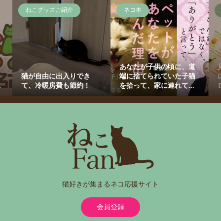
ねこグッズご紹介
ネコ本
あなたが子供の頃に、道
猫が自由に出入りでき
端に捨てられていた子猫
.
て、冷暖房費も節約！
を拾って、家に連れて...
猫好きが集まるネコ応援サイト
会員登録