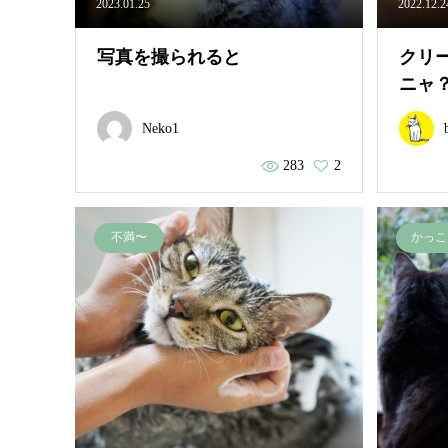
2023.01.25
2022.12.2
写真を撮られると
クリ
ニャ
Neko1
283
2
不満〜
かっこ