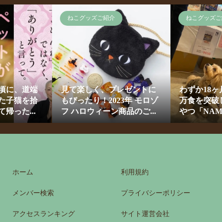
ねこグッズご紹介
ねこグッズご
頃に、道端
見て楽しく、プレゼントに
わずか18
た子猫を拾
もぴったり！2023年 モロゾ
万食を突破
帰った...
フ ハロウィーン商品のご...
やつ「NAM
ホーム
利用規約
メンバー検索
プライバシーポリシー
アクセスランキング
サイト運営会社