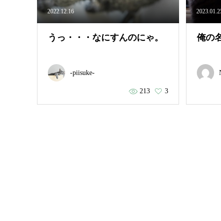
2022.12.16
2023.01.2
うっ・・・なにすんのにゃ。
俺の
-piisuke-
213
3