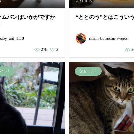
4
2023.01.15
ームパンはいかがですか
“ととのう”とはこうい
？
baby_ant_1110
mami-butsudan-sweets
278
2
2
いい！
なぁにぃ？