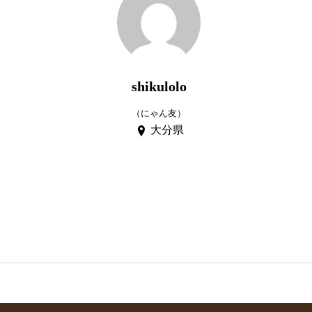
shikulolo
（にゃん友）
大分県