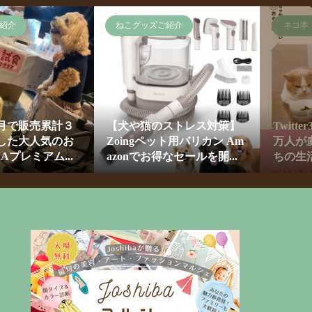
紹介
ねこグッズご紹介
ネコ本
ヶ月で販売累計３
【犬や猫のストレス対策】
Twitte
した大人気のお
Zoingペット用バリカン Am
万人が
Aプレミアム...
azonでお得なセールを開...
ちの生活