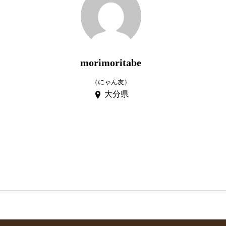
morimoritabe
（にゃん友）
大分県