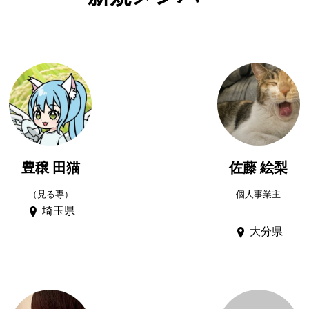
豊穣 田猫
佐藤 絵梨
（見る専）
個人事業主
埼玉県
大分県