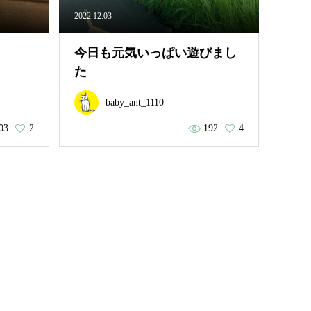
2022.12.03
今日も元気いっぱい遊びまし
た
baby_ant_1110
03
2
192
4