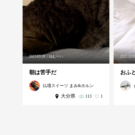
2023.03.28
ねむーい
2022.12.0
朝は苦手だ
おふ
仏壇スイーツ まみ&ホルン
大分県
113
1