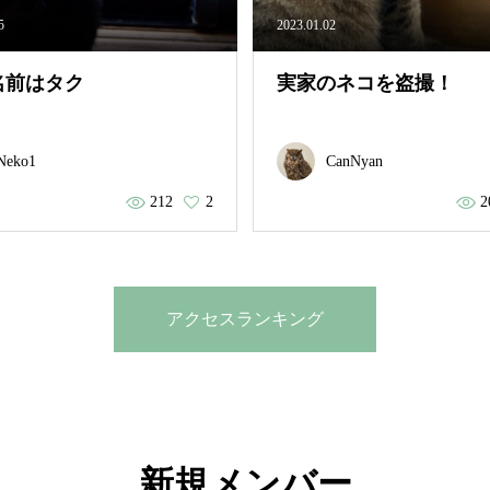
5
2023.01.02
名前はタク
実家のネコを盗撮！
Neko1
CanNyan
212
2
2
アクセスランキング
新規メンバー