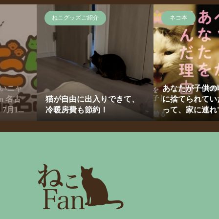
ねこグッズご紹介
ネコ本
いニャ
あなたが子供の
n 名古
猫が自由に出入りできて、
に捨てられてい
月1...
冷暖房費も節約！
って、家に連れて