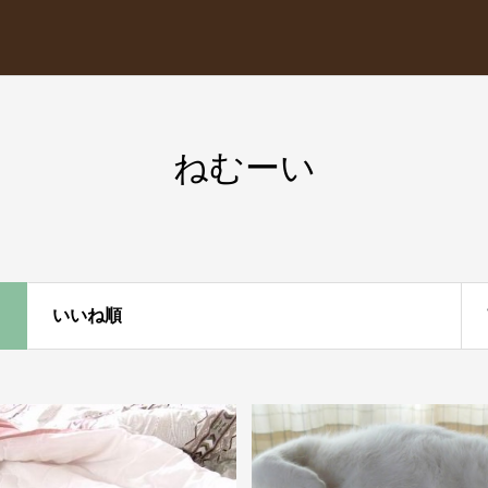
ねむーい
いいね順