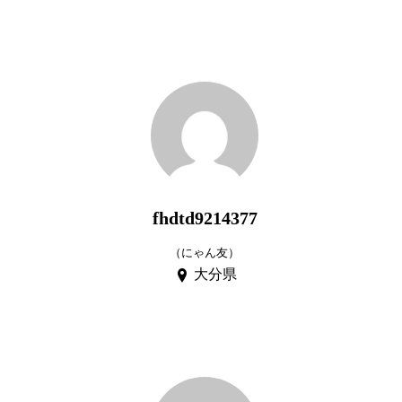
fhdtd9214377
（にゃん友）
大分県