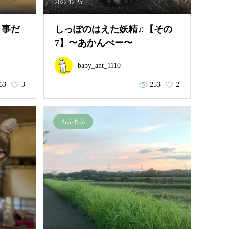
2022.12.25
う事だ
しっぽのはえた妖精♫【その
7】〜あかんべー〜
baby_ant_1110
63
3
253
2
もふもふ