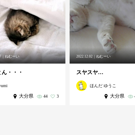
7
ねむーい
2022.12.02
ねむーい
とん・・・
スヤスヤ…
yumi
ほんだ ゆうこ
大分県
大分県
44
3