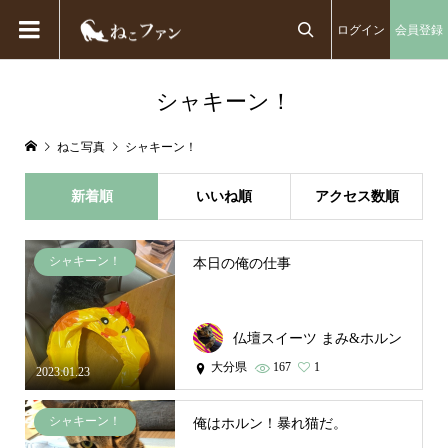
ログイン
会員登録

シャキーン！
ねこ写真
シャキーン！
新着順
いいね順
アクセス数順
シャキーン！
本日の俺の仕事
仏壇スイーツ まみ&ホルン
大分県
167
1
2023.01.23
シャキーン！
俺はホルン！暴れ猫だ。