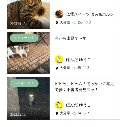
仏壇スイーツ まみ&ホルン
大分県
156
3
2023.01.13
シャキーン！
今から出勤で〜す
ほんだ ゆうこ
大分県
89
2
2022.12.23
シャキーン！
ビビッ、ビ〜ム!! でっかい２本足
で歩く不審者発見ニャ!!
ほんだ ゆうこ
大分県
74
2
2022.12.16