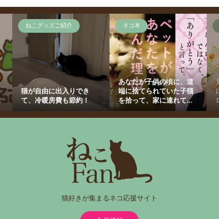
ねこグッズご紹介
ネコ本
あなたが子供の頃に、道
猫が自由に出入りでき
端に捨てられていた子猫
.
て、冷暖房費も節約！
を拾って、家に連れて...
猫好きが集まるネコ応援サイト