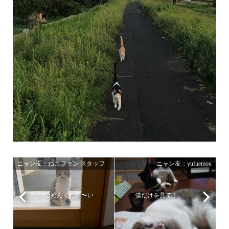
ニャン友：ねこファン スタッフ
ニャン友：yufuemon
ごめんくださ〜い
僕だけを見て！