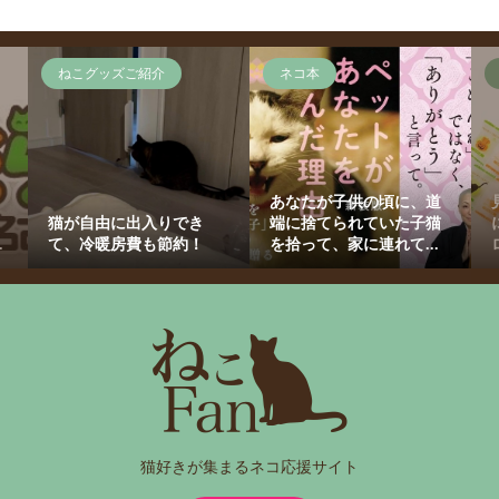
ねこグッズご紹介
ネコ本
あなたが子供の頃に、道
猫が自由に出入りでき
端に捨てられていた子猫
.
て、冷暖房費も節約！
を拾って、家に連れて...
猫好きが集まるネコ応援サイト