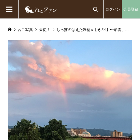
ログイン
会員登録

ねこ写真
天使！
しっぽのはえた妖精♫【その6】〜彩雲、幸せのおすそ分け〜