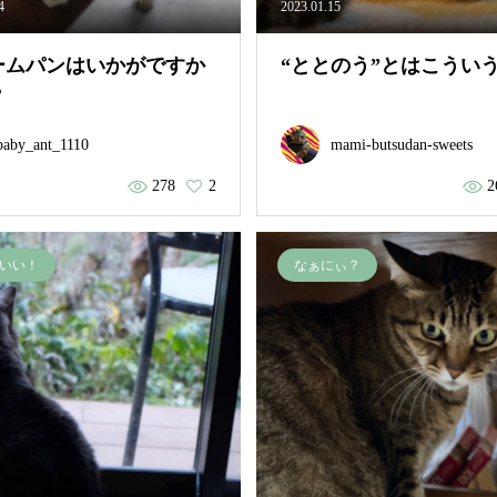
4
2023.01.15
ームパンはいかがですか
“ととのう”とはこうい
？
baby_ant_1110
mami-butsudan-sweets
278
2
2
いい！
なぁにぃ？