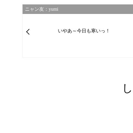
ニャン友：yumi
いやあ～今日も寒いっ！
し