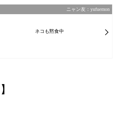
ニャン友：yufuemon
ネコも黙食中
5】