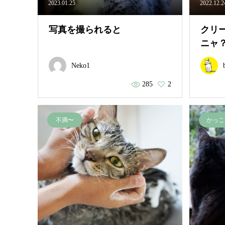
2023.01.25
2022.12.2
写真を撮られると
クリ
ニャ
Neko1
285
2
不満〜
かっこ