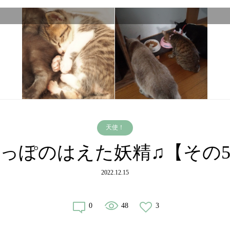
天使！
っぽのはえた妖精♫【その
2022.12.15
0
48
3