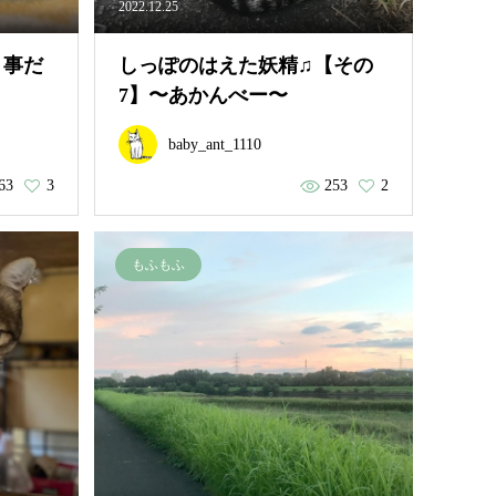
2022.12.25
う事だ
しっぽのはえた妖精♫【その
7】〜あかんべー〜
baby_ant_1110
63
3
253
2
もふもふ