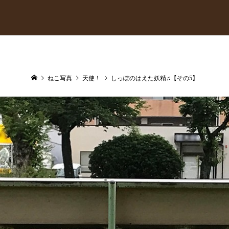
ねこ写真
天使！
しっぽのはえた妖精♫【その5】