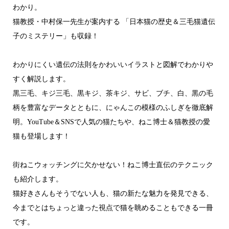
わかり。
猫教授・中村保一先生が案内する 「日本猫の歴史＆三毛猫遺伝
子のミステリー」も収録！
わかりにくい遺伝の法則をかわいいイラストと図解でわかりや
すく解説します。
黒三毛、キジ三毛、黒キジ、茶キジ、サビ、ブチ、白、黒の毛
柄を豊富なデータとともに、にゃんこの模様のふしぎを徹底解
明。YouTube＆SNSで人気の猫たちや、ねこ博士＆猫教授の愛
猫も登場します！
街ねこウォッチングに欠かせない！ねこ博士直伝のテクニック
も紹介します。
猫好きさんもそうでない人も、猫の新たな魅力を発見できる、
今までとはちょっと違った視点で猫を眺めることもできる一冊
です。