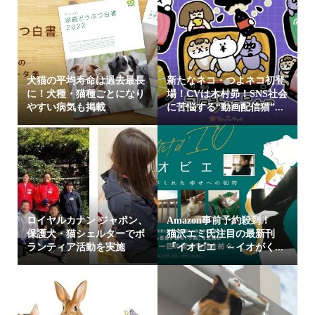
犬猫の平均寿命は過去最長
新たなネコ・つよネコ初登
に！犬種・猫種ごとになり
場！CVは木村昴！SNS社会
やすい病気も掲載
に苦悩する“動画配信猫”...
ロイヤルカナン ジャポン、
Amazon事前予約殺到！
保護犬・猫シェルターでボ
猫沢エミ氏注目の最新刊
ランティア活動を実施
『イオビエ ～イオがく...