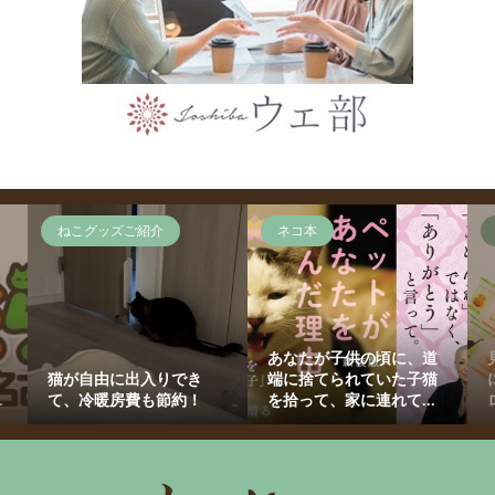
ねこグッズご紹介
ネコ本
あなたが子供の頃に、道
猫が自由に出入りでき
端に捨てられていた子猫
.
て、冷暖房費も節約！
を拾って、家に連れて...