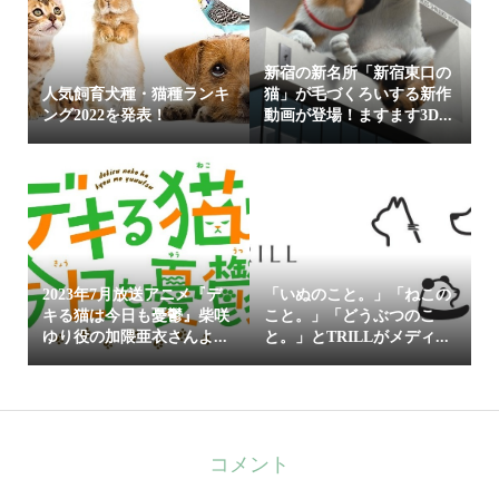
新宿の新名所「新宿東口の
人気飼育犬種・猫種ランキ
猫」が毛づくろいする新作
ング2022を発表！
動画が登場！ますます3D...
2023年7月放送アニメ『デ
「いぬのこと。」「ねこの
キる猫は今日も憂鬱』柴咲
こと。」「どうぶつのこ
ゆり役の加隈亜衣さんよ...
と。」とTRILLがメディ...
コメント