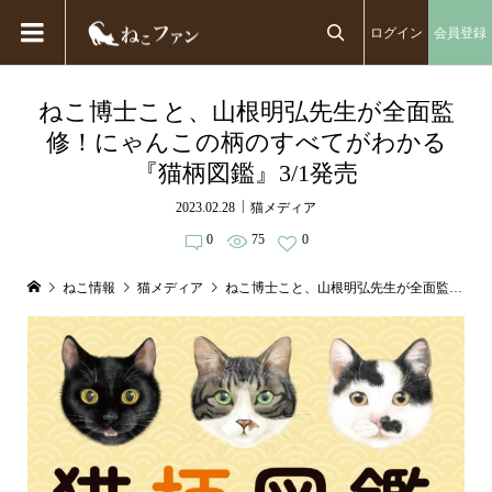
ログイン
会員登録

ねこ博士こと、山根明弘先生が全面監
修！にゃんこの柄のすべてがわかる
『猫柄図鑑』3/1発売
2023.02.28
猫メディア
0
75
0
ねこ情報
猫メディア
ねこ博士こと、山根明弘先生が全面監修！にゃんこの柄のすべてがわかる『猫柄図鑑』3/1発売