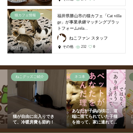
2023.01.16
猫カフェ情報
福井県勝山市の猫カフェ「Cat villa
ge」が事業承継マッチングプラッ
トフォームrela...
ねこファン スタッフ
その他
232
0
2022.12.19
ねこグッズご紹介
ネコ本
あなたが子供の頃に、道
猫が自由に出入りでき
端に捨てられていた子猫
.
て、冷暖房費も節約！
を拾って、家に連れて...