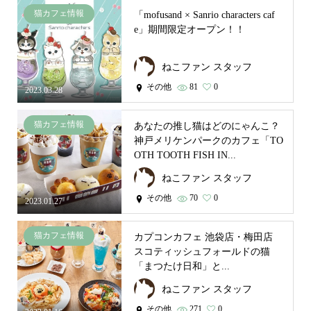
猫カフェ情報
「mofusand × Sanrio characters caf
e」期間限定オープン！！
ねこファン スタッフ
その他
81
0
2023.03.28
猫カフェ情報
あなたの推し猫はどのにゃんこ？
神戸メリケンパークのカフェ「TO
OTH TOOTH FISH IN...
ねこファン スタッフ
その他
70
0
2023.01.27
猫カフェ情報
カプコンカフェ 池袋店・梅田店
スコティッシュフォールドの猫
「まつたけ日和」と...
ねこファン スタッフ
その他
271
0