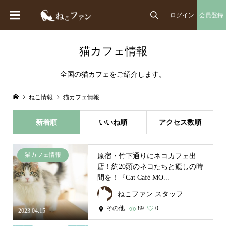
ログイン
会員登録

猫カフェ情報
全国の猫カフェをご紹介します。
ねこ情報
猫カフェ情報
新着順
いいね順
アクセス数順
猫カフェ情報
原宿・竹下通りにネコカフェ出
店！約20頭のネコたちと癒しの時
間を！『Cat Café MO...
ねこファン スタッフ
その他
89
0
2023.04.15