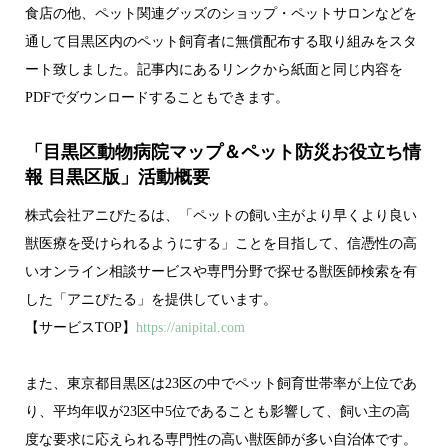
食店の他、ペット関連グッズのショップ・ペットサロンなどを
通して目黒区内のペット飼育者に無償配布する取り組みをスタ
ート致しました。記事内にあるリンクから紙面と同じ内容を
PDFでダウンロードすることもできます。
「目黒区動物病院マップ＆ペット防災お役立ち情
報 目黒区版」活動概要
株式会社アニぴたるは、「ペットの飼い主がより早くより良い
獣医療を受けられるようにする」ことを目指して、信憑性の高
いオンライン相談サービスや専門分野で探せる獣医師検索を有
した「アニぴたる」を提供しています。
【サービスTOP】
https://anipital.com
また、東京都目黒区は23区の中でペット飼育世帯率が上位であ
り、平均年収が23区中5位であることも影響して、飼い主の高
度な要求に応えられる専門性の高い獣医師が多い自治体です。