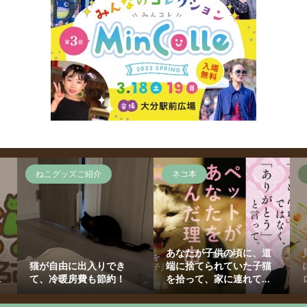
ねこグッズご紹介
ネコ本
あなたが子供の頃に、道
猫が自由に出入りでき
端に捨てられていた子猫
.
て、冷暖房費も節約！
を拾って、家に連れて...