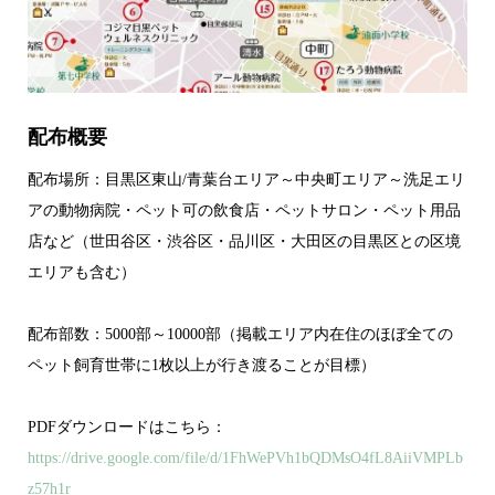
配布概要
配布場所：目黒区東山/青葉台エリア～中央町エリア～洗足エリ
アの動物病院・ペット可の飲食店・ペットサロン・ペット用品
店など（世田谷区・渋谷区・品川区・大田区の目黒区との区境
エリアも含む）
配布部数：5000部～10000部（掲載エリア内在住のほぼ全ての
ペット飼育世帯に1枚以上が行き渡ることが目標）
PDFダウンロードはこちら：
https://drive.google.com/file/d/1FhWePVh1bQDMsO4fL8AiiVMPLb
z57h1r